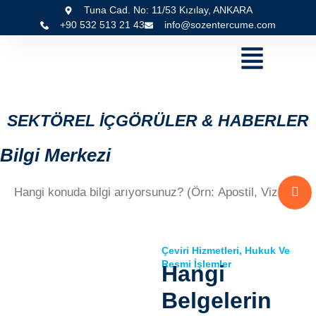
Tuna Cad. No: 11/53 Kızılay, ANKARA
+90 532 513 21 43
info@sozentercume.com
SEKTÖREL İÇGÖRÜLER & HABERLER
Bilgi Merkezi
Çeviri Hizmetleri
,
Hukuk Ve
Resmi İşlemler
Hangi
Belgelerin